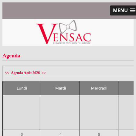
MENU
Agenda
<<
Agenda Août 2026
>>
Lundi
Mardi
Mercredi
J
3
4
5