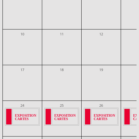
10
11
12
17
18
19
24
25
26
EXPOSITION
EXPOSITION
EXPOSITION
EX
CARTES
CARTES
CARTES
CA