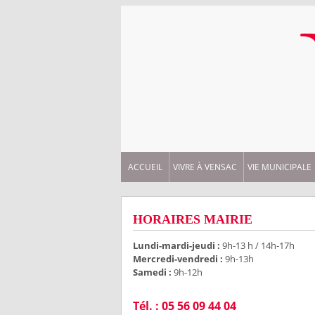
ACCUEIL
VIVRE À VENSAC
VIE MUNICIPALE
HORAIRES MAIRIE
Lundi-mardi-jeudi :
9h-13 h / 14h-17h
Mercredi-vendredi :
9h-13h
Samedi :
9h-12h
Tél. : 05 56 09 44 04